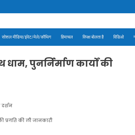
सोशल मीडिया/इंवेट/मेले/कौथिग
हिमाचल
विपक्ष बोलता है
विडिओ
थ धाम, पुनर्निर्माण कार्यों की
 दर्शन
ों की प्रगति की ली जानकारी