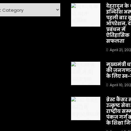
देहरादून के 
ry
इन्दिरेश अस
पहली बार क
ऑपरेशन, दर
प्रबंधन में
ऐतिहासिक
सफलता
April 21, 20
मुख्यमंत्री 
की जनगणन
के लिए स्
April 10, 20
ब्रेस्ट कैंसर स
उत्कृष्ट सेव
राष्ट्रीय सम्
पंकज गर्ग 
के शिक्षा न