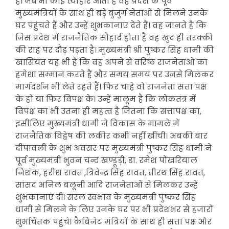
है। जब भी कोई त्यौहार आता है वह प्रदेश के पूर्व
मुख्यमंत्रियों के साथ ही बड़े बुजुर्ग नेताओं से मिलने उनके
घर पहुंचते हैं और उन्हें शुभकानाएं देते हैं। वह जानते हैं कि
जिस प्रदेश में राजनैतिक सौहार्द होता है वह खुद ही तरक्की
की राह पर दौड़ पड़ता है। मुख्यमंत्री श्री पुष्कर सिंह धामी की
खासियत यह भी है कि वह अपने से वरिष्ठ राजनेताओं का
हमेशा सम्मान करते हैं और समय समय पर उनसे मिलकर
मार्गदर्शन भी लेते रहते हैं। फिर चाहे वो राजनेता सत्ता पक्ष
के हों या फिर विपक्ष के। उन्हें मालूम है कि लोकतंत्र में
विपक्ष का भी उतना ही महत्व है जितना कि सत्तापक्ष का,
इसीलिए मुख्यमंत्री धामी ने विकास के मामले में
राजनैतिक विद्वेष की लकीर कभी नहीं खींची। अबकी बार
दीपावली के शुभ अवसर पर मुख्यमंत्री पुष्कर सिंह धामी ने
पूर्व मुख्यमंत्री भुवन चन्द खण्डूड़ी, डा. रमेश पोखरियाल
निशंक, हरीश रावत ,त्रिवेन्द्र सिंह रावत, तीरथ सिंह रावत,
सांसद अनिल बलूनी आदि राजनेताओं से मिलकर उन्हें
शुभकानाएं दीं। सरल स्वभाव के मुख्यमंत्री पुष्कर सिंह
धामी से मिलने के लिए उनके घर पर भी प्रदेशभर से हजारों
शुभचिंतक पहुंचे। कैबिनेट मंत्रियों के साथ ही सत्ता पक्ष और