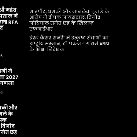
श्री महंत
मारपीट, धमकी और जानलेवा हमले के
्पताल में
आरोप में दीपक जायसवाल, विनोद
ूल्ड RFA
नौटियाल समेत छह के खिलाफ
्द
एफआईआर
ब्रेस्ट कैंसर सर्जरी में उत्कृष्ट सेवाओं का
राष्ट्रीय सम्मान, डॉ. पंकज गर्ग बने ABSI
के शिक्षा निदेशक
26
धामी ने
ा 2027
व-गणना
26
मकी और
ले के
ीपक
 विनोद
मेत छह