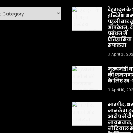
देहरादून के 
ry
इन्दिरेश अस
पहली बार क
ऑपरेशन, दर
प्रबंधन में
ऐतिहासिक
सफलता
April 21, 20
मुख्यमंत्री 
की जनगणन
के लिए स्
April 10, 20
मारपीट, ध
जानलेवा हम
आरोप में द
जायसवाल,
नौटियाल स