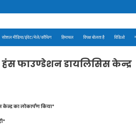
सोशल मीडिया/इंवेट/मेले/कौथिग
हिमाचल
विपक्ष बोलता है
विडिओ
द हंस फाउण्डेशन डायलिसिस केन्द्र
 केन्द्र का लोकार्पण किया*
दी*