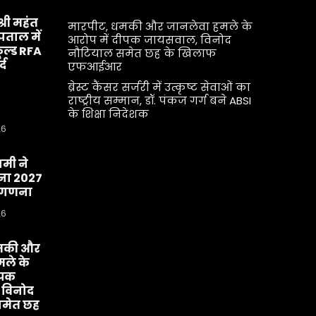
श्री महंत
मारपीट, धमकी और जानलेवा हमले के
्पताल में
आरोप में दीपक जायसवाल, विनोद
ूल्ड RFA
नौटियाल समेत छह के खिलाफ
्द
एफआईआर
ब्रेस्ट कैंसर सर्जरी में उत्कृष्ट सेवाओं का
राष्ट्रीय सम्मान, डॉ. पंकज गर्ग बने ABSI
के शिक्षा निदेशक
26
धामी ने
ा 2027
व-गणना
26
मकी और
ले के
ीपक
 विनोद
मेत छह