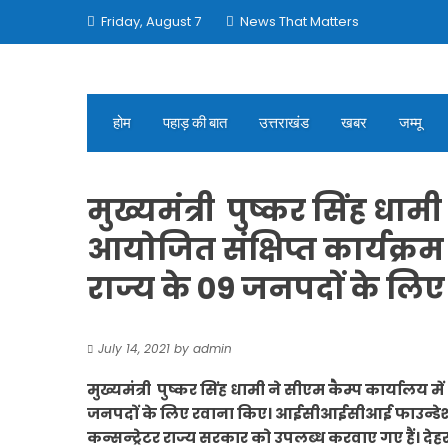
Skip
Friday, August 7
News That Matters
to
content
होम
पहाड़ की बात
उत्तराखंड
खबर
जम्मू
मुख्यमंत्री पुष्कर सिंह धाम
आयोजित संक्षिप्त कार्यक्रम
राज्य के 09 जनपदों के लि
July 14, 2021
by
admin
मुख्यमंत्री पुष्कर सिंह धामी ने सीएम कैम्प कार्यालय मे
जनपदों के लिए रवाना किए।
आईसीआईसीआई फाउन्डेशन द्वा
कन्सन्ट्रेटर राज्य सरकार को उपलब्ध करवाए गए हैं। दे