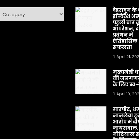
देहरादून के 
ry
इन्दिरेश अस
पहली बार क
ऑपरेशन, दर
प्रबंधन में
ऐतिहासिक
सफलता
April 21, 20
मुख्यमंत्री 
की जनगणन
के लिए स्
April 10, 20
मारपीट, ध
जानलेवा हम
आरोप में द
जायसवाल,
नौटियाल स