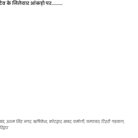
जिटिव के जिलेवार आंकड़ो पर………
खंड
,
ऊधम सिंह नगर
,
ऋषिकेश
,
कोटद्वार
,
खबर
,
चमोली
,
चम्पावत
,
टिहरी गढ़वाल
,
रिद्वार