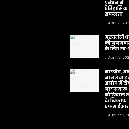
प्रबंधन में
ऐतिहासिक
सफलता
April 21, 20
मुख्यमंत्री 
की जनगणन
के लिए स्
April 10, 20
मारपीट, ध
जानलेवा हम
आरोप में द
जायसवाल,
नौटियाल स
के खिलाफ
एफआईआर
August 6, 