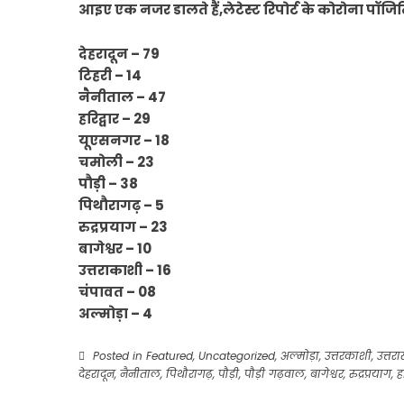
आइए एक नजर डालते हैं,लेटेस्ट रिपोर्ट के कोरोना पॉ
देहरादून – 79
टिहरी – 14
नैनीताल – 47
हरिद्वार – 29
यूएसनगर – 18
चमोली – 23
पौड़ी – 38
पिथौरागढ़ – 5
रुद्रप्रयाग – 23
बागेश्वर – 10
उत्तराकाशी – 16
चंपावत – 08
अल्मोड़ा – 4
Posted in
Featured
,
Uncategorized
,
अल्मोड़ा
,
उत्तरकाशी
,
उत्तरा
देहरादून
,
नैनीताल
,
पिथौरागढ़
,
पौड़ी
,
पौड़ी गढ़वाल
,
बागेश्वर
,
रुद्रप्रयाग
,
ह