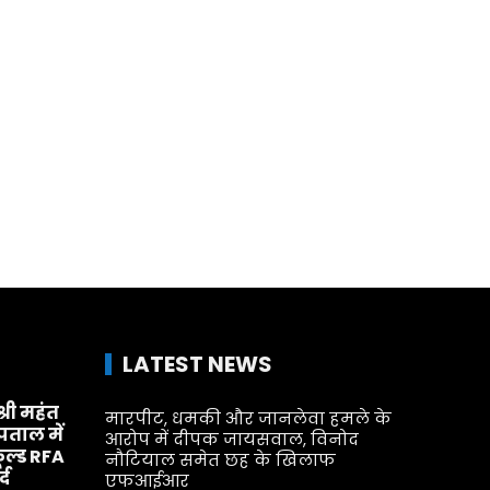
LATEST NEWS
श्री महंत
मारपीट, धमकी और जानलेवा हमले के
्पताल में
आरोप में दीपक जायसवाल, विनोद
ूल्ड RFA
नौटियाल समेत छह के खिलाफ
्द
एफआईआर