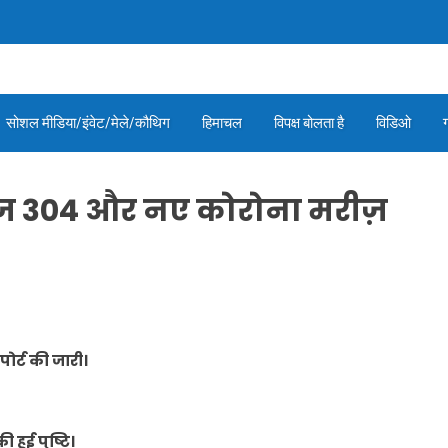
सोशल मीडिया/इंवेट/मेले/कौथिग
हिमाचल
विपक्ष बोलता है
विडिओ
ं आज 304 और नए कोरोना मरीज़
पोर्ट की जारी।
हुई पुष्टि।