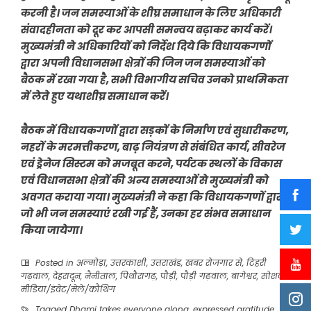
करनी है। जन समस्याओं के शीघ्र समाधान के लिए अधिकारी
संवादहीनता को दूर कर आपसी समन्वय बढ़ाकर कार्य करें।
मुख्यमंत्री ने अधिकारियों को निर्देश दिये कि विधायकगणों
द्वारा अपनी विधानसभा क्षेत्रों की जिन जन समस्याओं को
बैठक में रखा गया है, सभी विभागीय सचिव उनको प्राथमिकता
में लेते हुए यथाशीघ्र समाधान करें।
बैठक में विधायकगणों द्वारा सड़कों के निर्माण एवं सुधारीकरण,
नहरों के मरमत्तीकरण, बाढ़ नियंत्रण से संबंधित कार्य, सीवरेज
एवं ड्रेनेज सिस्टम को मजबूत करने, पर्यटक स्थलों के विकास
एवं विधानसभा क्षेत्रों की अन्य समस्याओं से मुख्यमंत्री को
अवगत कराया गया। मुख्यमंत्री ने कहा कि विधायकगणों द्वारा
जो भी जन समस्याएं रखी गई हैं, उनका हर संभव समाधान
किया जायेगा।
Posted in
अल्मोड़ा
,
उत्तरकाशी
,
उत्तराखंड
,
खबर रोजगार से
,
टिहरी
गढ़वाल
,
देहरादून
,
नैनीताल
,
पिथौरागढ़
,
पौड़ी
,
पौड़ी गढ़वाल
,
बागेश्वर
,
सोशल
मीडिया/इंवेट/मेले/कौथिग
Tagged
Dhami takes everyone along
,
expressed gratitude
,