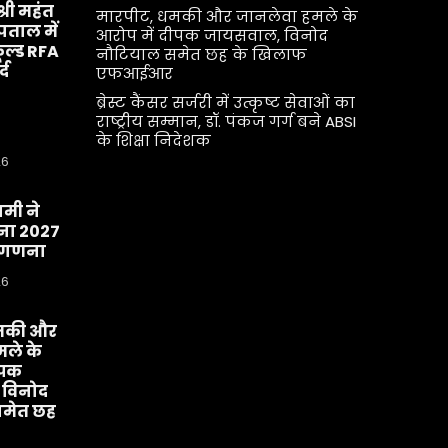
श्री महंत
मारपीट, धमकी और जानलेवा हमले के
्पताल में
आरोप में दीपक जायसवाल, विनोद
ूल्ड RFA
नौटियाल समेत छह के खिलाफ
्द
एफआईआर
ब्रेस्ट कैंसर सर्जरी में उत्कृष्ट सेवाओं का
राष्ट्रीय सम्मान, डॉ. पंकज गर्ग बने ABSI
के शिक्षा निदेशक
26
धामी ने
ा 2027
व-गणना
26
मकी और
ले के
ीपक
 विनोद
मेत छह