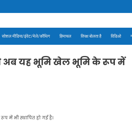
सोशल मीडिया/इंवेट/मेले/कौथिग
हिमाचल
विपक्ष बोलता है
विडिओ
े अब यह भूमि खेल भूमि के रूप में
ूप में भी स्थापित हो गई है।