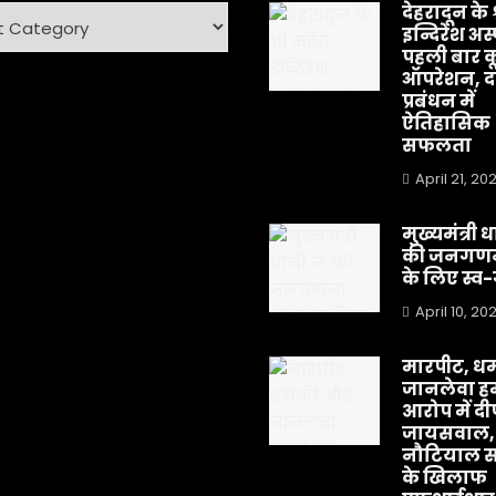
देहरादून के 
ry
इन्दिरेश अस
पहली बार क
ऑपरेशन, दर
प्रबंधन में
ऐतिहासिक
सफलता
April 21, 20
मुख्यमंत्री 
की जनगणन
के लिए स्
April 10, 20
मारपीट, ध
जानलेवा हम
आरोप में द
जायसवाल,
नौटियाल स
के खिलाफ