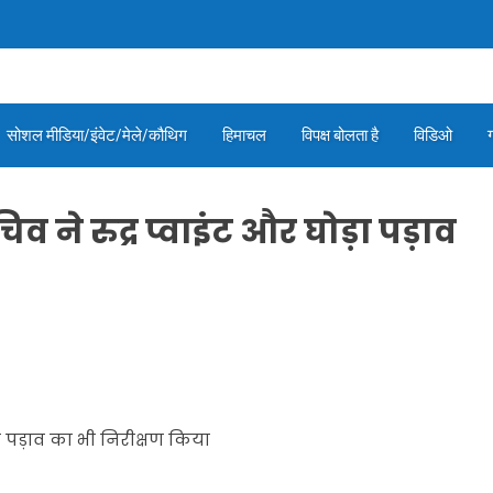
सोशल मीडिया/इंवेट/मेले/कौथिग
हिमाचल
विपक्ष बोलता है
विडिओ
व ने रुद्र प्वाइंट और घोड़ा पड़ाव
़ा पड़ाव का भी निरीक्षण किया