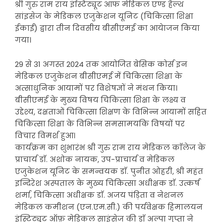
श्री गुरु राम राय इंस्टिट्यूट आफ मेडिकल एण्ड हैल्थ
सांइसेज के मेडिकल एजुकेशन यूनिट (चिकित्सा शिक्षा
ईकाई) द्वारा तीन दिवसीय बीसीएमई का आयेाजन किया
गया।
29 से 31 अगस्त 2024 तक आयोजित बेसिक कोर्स इन
मेडिकल एजुकेशन बीसीएमई में चिकित्सा शिक्षा के
अत्साधुनिक आयामों पर विशेषज्ञों ने मंथन किया।
बीसीएमई के मुख्य विषय चिकित्सा शिक्षा के लक्ष्य व
उद्देश्य, दक्षताओं चिकित्सा शिक्षण के विभिन्न आयामों सहित
चिकित्सा शिक्षा के विभिन्न समसामयकि विषयों पर
विचार विमर्श हुआ।
कार्यक्रम का शुभारंभ श्री गुरु राम राय मेडिकल काॅलेज के
प्राचार्य डाॅ. अशोक नायक, उप-प्राचार्य व मेडिकल
एजुकेशन यूनिट के समन्वयक डाॅ. पुनीत ओहरी, श्री महंत
इन्दिरेश अस्पताल के मुख्य चिकित्सा अधीक्षक डाॅ. उत्कर्ष
शर्मा, चिकित्सा अधीक्षक डाॅ. अजय पंड़िता व नेशनल
मेडिकल कमीशन (एन.एम.सी.) की पर्यवेक्षक हिमालयन
इंस्टिट्यूट ऑफ़ मेडिकल साइंसेज की डाॅ अल्पा गुप्ता ने