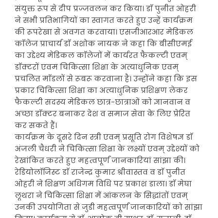
संयुक्त रूप से दीप प्रज्जवलन कर किया। डाॅ पुनीत ओहरी
ने सभी प्रतिभागियों का स्वागत करते हुए उन्हें कार्यक्रम
की रूपरेखा से अवगत करवाया। एसजीआरआर मेडिकल
काॅलेज प्राचार्य डाॅ अशोक नायक ने कहा कि बीसीएमई
का उद्देश्य मेडिकल काॅलेजों में कार्यरत फैकल्टी एवम्
डाॅक्टरों एवम चिकित्सा शिक्षा के अत्याधुनिक एवम्
प्रचलित माॅडलों से रूबरू करवाना है। उन्होंने कहा कि इस
प्रकार चिकित्सा शिक्षा का अत्याधुनिक प्रशिक्षण लेकर
फैकल्टी सदस्य मेडिकल छात्र-छात्राओं को ज्ञानवान व
अच्छा डाॅक्टर बनाकर देश व समाज सेवा के लिए प्रेरित
कर सकते हैं।
कार्यक्रम के दूसरे दिन स्त्री एवम् प्रसूति रोग विशेषज्ञ डाॅ
अंजली चैधरी ने चिकित्सा शिक्षा के लक्ष्यों एवम् उद्देश्यों को
रेखांकित करते हुए महत्वपूर्णं जानकारियां सांझा की।
रेडियोलाॅजिस्ट डाॅ राजेन्द्र कुमार श्रीवास्तव व डाॅ पुनीत
ओहरी ने शिक्षण अधिगम विधि पर प्रकाश डाला। डाॅ मेघा
लूथरा ने चिकित्सा शिक्षा में आंकलन के सिद्धांतों एवम्
उनकी उपयोगिता से जुडी महत्वपूर्णं जानकारियों को सांझा