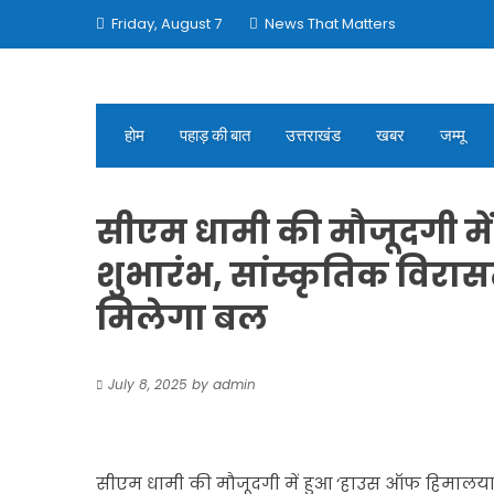
Skip
Friday, August 7
News That Matters
to
content
होम
पहाड़ की बात
उत्तराखंड
खबर
जम्मू
सीएम धामी की मौजूदगी म
शुभारंभ, सांस्कृतिक विरास
मिलेगा बल
July 8, 2025
by
admin
सीएम धामी की मौजूदगी में हुआ ‘हाउस ऑफ हिमालयाज’