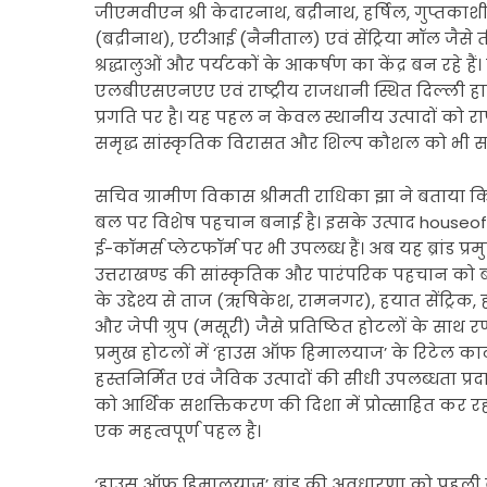
जीएमवीएन श्री केदारनाथ, बद्रीनाथ, हर्षिल, गुप्तकाशी
(बद्रीनाथ), एटीआई (नैनीताल) एवं सेंट्रिया मॉल जैसे त
श्रद्धालुओं और पर्यटकों के आकर्षण का केंद्र बन रहे
एलबीएसएनएए एवं राष्ट्रीय राजधानी स्थित दिल्ली हाट जैस
प्रगति पर है। यह पहल न केवल स्थानीय उत्पादों को राष्
समृद्ध सांस्कृतिक विरासत और शिल्प कौशल को भी सशक्
सचिव ग्रामीण विकास श्रीमती राधिका झा ने बताया क
बल पर विशेष पहचान बनाई है। इसके उत्पाद houseo
ई-कॉमर्स प्लेटफॉर्म पर भी उपलब्ध हैं। अब यह ब्रांड प्र
उत्तराखण्ड की सांस्कृतिक और पारंपरिक पहचान को बढ़ावा
के उद्देश्य से ताज (ऋषिकेश, रामनगर), हयात सेंट्रिक, 
और जेपी ग्रुप (मसूरी) जैसे प्रतिष्ठित होटलों के स
प्रमुख होटलों में ‘हाउस ऑफ हिमालयाज’ के रिटेल कार्ट
हस्तनिर्मित एवं जैविक उत्पादों की सीधी उपलब्धता प
को आर्थिक सशक्तिकरण की दिशा में प्रोत्साहित कर र
एक महत्वपूर्ण पहल है।
‘हाउस ऑफ हिमालयाज’ ब्रांड की अवधारणा को पहली बार प्र