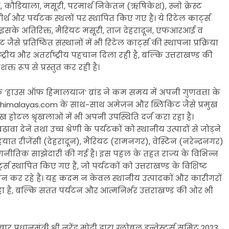
, कौडियाला, मसूरी, परमार्थ निकेतन (ऋषिकेश), स्नो क्रेस्ट
ीर्थ और पर्यटक स्थलों पर स्थापित किए गए हैं। ये रिटेल कार्ट्स
 हैं। इसके अतिरिक्त, मैरियट मसूरी, ताज देहरादून, एफआरआई व
े प्रतिष्ठित संस्थानों में भी रिटेल कार्ट्स की स्थापना प्रक्रिया
ट्रीय और अंतर्राष्ट्रीय पहचान दिला रही है, बल्कि उत्तराखण्ड की
त रूप से प्रस्तुत कर रही है।
ि ‘हाउस ऑफ हिमालयाज’ ब्रांड ने कम समय में अपनी गुणवत्ता के
fhimalayas.com के साथ-साथ अमेज़न और ब्लिंकिट जैसे प्रमुख
मुख होटल श्रृंखलाओं में भी अपनी उपस्थिति दर्ज करा रहा है।
 देने तथा उच्च श्रेणी के पर्यटकों को स्थानीय उत्पादों से जोड़ने
हयात रीजेंसी (देहरादून), मैरियट (रामनगर), वेस्टिन (नरेन्द्रनगर)
ाथ रणनीतिक साझेदारी की गई है। इस पहल के तहत राज्य के विभिन्न
्स स्थापित किए गए हैं, जो पर्यटकों को उत्तराखण्ड के विशिष्ट
्रदान कर रहे हैं। यह कदम न केवल स्थानीय उत्पादकों और कारीगरों
हा है, बल्कि सतत पर्यटन और आत्मनिर्भर उत्तराखण्ड की ओर भी
धानमंत्री श्री नरेंद्र मोदी द्वारा ग्लोबल इन्वेस्टर्स समिट 2023