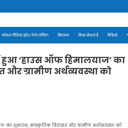
सोशल मीडिया/इंवेट/मेले/कौथिग
हिमाचल
विपक्ष बोलता है
विडिओ
ें हुआ ‘हाउस ऑफ हिमालयाज’ का
त और ग्रामीण अर्थव्यवस्था को
 का शुभारंभ, सांस्कृतिक विरासत और ग्रामीण अर्थव्यवस्था को