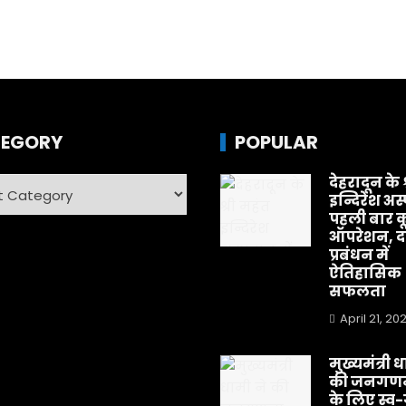
EGORY
POPULAR
देहरादून के 
ry
इन्दिरेश अस
पहली बार क
ऑपरेशन, दर
प्रबंधन में
ऐतिहासिक
सफलता
April 21, 20
मुख्यमंत्री 
की जनगणन
के लिए स्