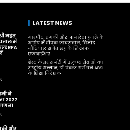
LATEST NEWS
श्री महंत
मारपीट, धमकी और जानलेवा हमले के
्पताल में
आरोप में दीपक जायसवाल, विनोद
ूल्ड RFA
नौटियाल समेत छह के खिलाफ
्द
एफआईआर
ब्रेस्ट कैंसर सर्जरी में उत्कृष्ट सेवाओं का
राष्ट्रीय सम्मान, डॉ. पंकज गर्ग बने ABSI
के शिक्षा निदेशक
26
धामी ने
ा 2027
व-गणना
26
मकी और