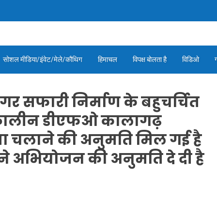
सोशल मीडिया/इंवेट/मेले/कौथिग
हिमाचल
विपक्ष बोलता है
विडिओ
टाइगर सफारी निर्माण के बहुचर्चित
त्कालीन डीएफओ कालागढ़
ा चलाने की अनुमति मिल गई है
ामी ने अभियोजन की अनुमति दे दी है