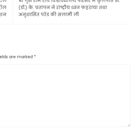
जटिल
श्री गुरु राम राय विश्वविद्यालय परिसर में कुलपति प्रो.
होल
(डॉ.) के. प्रतापन ने राष्ट्रीय ध्वज फहराया तथा
क्शन
अनुशासित परेड की सलामी ली
ields are marked
*