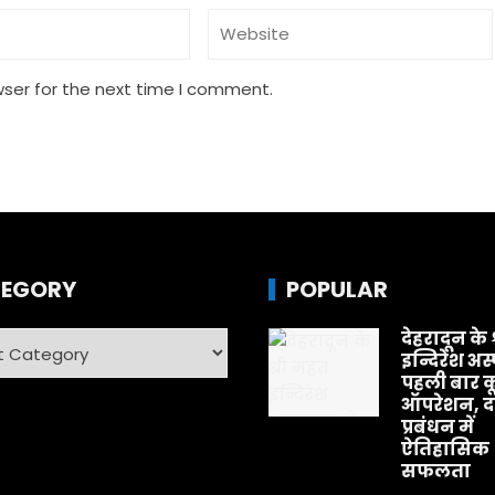
wser for the next time I comment.
EGORY
POPULAR
देहरादून के 
ry
इन्दिरेश अस
पहली बार क
ऑपरेशन, दर
प्रबंधन में
ऐतिहासिक
सफलता