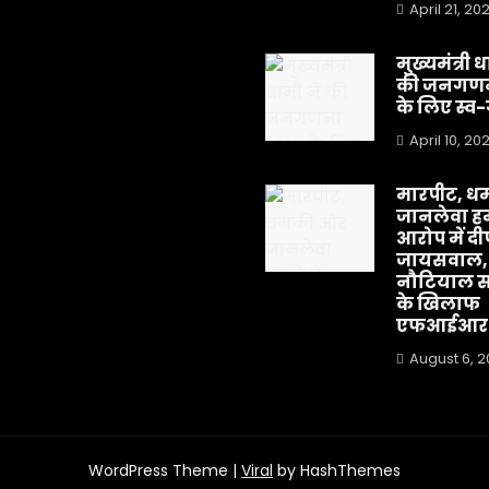
April 21, 20
मुख्यमंत्री 
की जनगणन
के लिए स्
April 10, 20
मारपीट, ध
जानलेवा हम
आरोप में द
जायसवाल,
नौटियाल स
के खिलाफ
एफआईआर
August 6, 
WordPress Theme |
Viral
by HashThemes