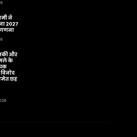
26
धामी ने
ा 2027
व-गणना
26
मकी और
ले के
ीपक
 विनोद
मेत छह
2026