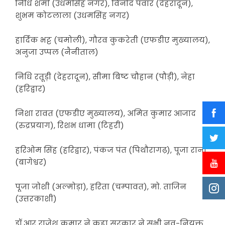
निधि शर्मा (उधमसिंह नगर), विनोद पंवार (देहरादून),
शुभम कोटलाला (उधमसिंह नगर)
हार्दिक भट्ट (चमोली), गौरव कुकरेती (एफडीए मुख्यालय),
अनुजा उप्पल (नैनीताल)
निधि रतूड़ी (देहरादून), सीमा बिष्ट चौहान (पौड़ी), नेहा
(हरिद्वार)
निशा रावत (एफडीए मुख्यालय), अमित कुमार आजाद
(रुद्रप्रयाग), रिशभ धामा (टिहरी)
हरिओम सिंह (हरिद्वार), पंकज पंत (पिथौरागढ़), पूजा रानी
(बागेश्वर)
पूजा जोशी (अल्मोड़ा), हरिता (चम्पावत), मो. ताजिन
(उत्तरकाशी)
डॉ आर राजेश कुमार ने कहा सरकार ने सभी नव-नियुक्त