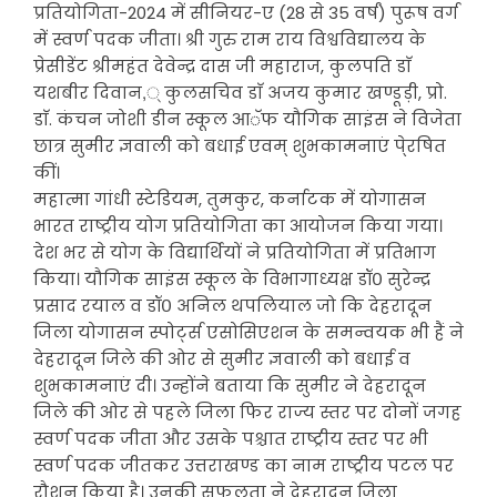
प्रतियोगिता-2024 में सीनियर-ए (28 से 35 वर्ष) पुरूष वर्ग
में स्वर्ण पदक जीता। श्री गुरु राम राय विश्वविद्यालय के
प्रेसीडेंट श्रीमहंत देवेन्द्र दास जी महाराज, कुलपति डाॅ
यशबीर दिवान,् कुलसचिव डाॅ अजय कुमार खण्डूड़ी, प्रो.
डाॅ. कंचन जोशी डीन स्कूल आॅफ यौगिक साइंस ने विजेता
छात्र सुमीर ज्ञवाली को बधाई एवम् शुभकामनाएं पे्रषित
कीं।
महात्मा गांधी स्टेडियम, तुमकुर, कर्नाटक में योगासन
भारत राष्ट्रीय योग प्रतियोगिता का आयोजन किया गया।
देश भर से योग के विद्यार्थियों ने प्रतियोगिता में प्रतिभाग
किया। यौगिक साइंस स्कूल के विभागाध्यक्ष डॉ० सुरेन्द्र
प्रसाद रयाल व डॉ० अनिल थपलियाल जो कि देहरादून
जिला योगासन स्पोर्ट्स एसोसिएशन के समन्वयक भी हैं ने
देहरादून जिले की ओर से सुमीर ज्ञवाली को बधाई व
शुभकामनाएं दी। उन्होंने बताया कि सुमीर ने देहरादून
जिले की ओर से पहले जिला फिर राज्य स्तर पर दोनों जगह
स्वर्ण पदक जीता और उसके पश्चात राष्ट्रीय स्तर पर भी
स्वर्ण पदक जीतकर उत्तराखण्ड का नाम राष्ट्रीय पटल पर
रौशन किया है। उनकी सफलता ने देहरादून जिला