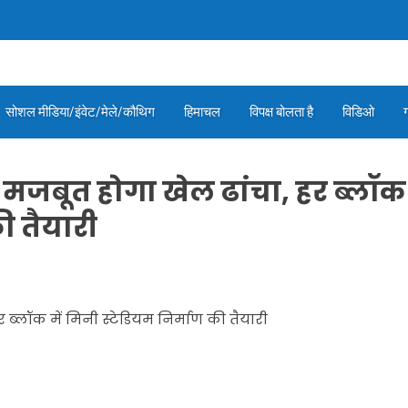
सोशल मीडिया/इंवेट/मेले/कौथिग
हिमाचल
विपक्ष बोलता है
विडिओ
 में मजबूत होगा खेल ढांचा, हर ब्लॉक
की तैयारी
हर ब्लॉक में मिनी स्टेडियम निर्माण की तैयारी