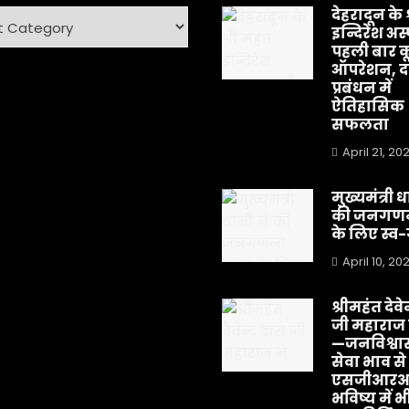
देहरादून के 
ry
इन्दिरेश अस
पहली बार क
ऑपरेशन, दर
प्रबंधन में
ऐतिहासिक
सफलता
April 21, 20
मुख्यमंत्री 
की जनगणन
के लिए स्
April 10, 20
श्रीमहंत देवेन
जी महाराज 
—जनविश्व
सेवा भाव से
एसजीआरआर 
भविष्य में भ