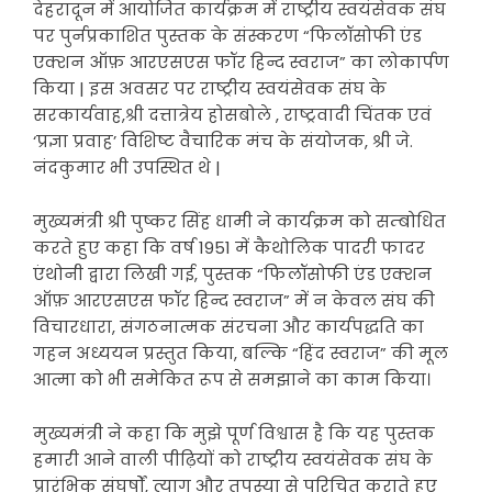
देहरादून में आयोजित कार्यक्रम में राष्ट्रीय स्वयंसेवक संघ
पर पुर्नप्रकाशित पुस्तक के संस्करण “फिलॉसोफी एंड
एक्शन ऑफ़ आरएसएस फॉर हिन्द स्वराज” का लोकार्पण
किया | इस अवसर पर राष्ट्रीय स्वयंसेवक संघ के
सरकार्यवाह,श्री दत्तात्रेय होसबोले , राष्ट्रवादी चिंतक एवं
‘प्रज्ञा प्रवाह’ विशिष्ट वैचारिक मंच के संयोजक, श्री जे.
नंदकुमार भी उपस्थित थे |
मुख्यमंत्री श्री पुष्कर सिंह धामी ने कार्यक्रम को सम्बोधित
करते हुए कहा कि वर्ष 1951 में कैथोलिक पादरी फादर
एंथोनी द्वारा लिखी गई, पुस्तक “फिलॉसोफी एंड एक्शन
ऑफ़ आरएसएस फॉर हिन्द स्वराज” में न केवल संघ की
विचारधारा, संगठनात्मक संरचना और कार्यपद्धति का
गहन अध्ययन प्रस्तुत किया, बल्कि “हिंद स्वराज” की मूल
आत्मा को भी समेकित रूप से समझाने का काम किया।
मुख्यमंत्री ने कहा कि मुझे पूर्ण विश्वास है कि यह पुस्तक
हमारी आने वाली पीढ़ियों को राष्ट्रीय स्वयंसेवक संघ के
प्रारंभिक संघर्षों, त्याग और तपस्या से परिचित कराते हुए