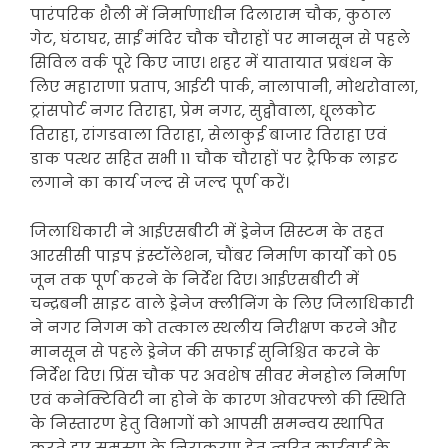
पारंपरिक शैली में निर्माणाधीन दिलाराम चौक, कुठाल
गेट, घंटाघर, साईं मंदिर चौक चौराहों पर मानसून से पहले
सिविल वर्क पूरे किए जाए। शहर में यातायात प्रबंधन के
लिए महाराणा प्रताप, आईटी पार्क, नालापानी, मोथरोवाला,
ट्रांसपोर्ट नगर तिराहा, प्रेम नगर, सुद्वौवाला, धूलकोट
तिराहा, रांगडवाला तिराहा, सेलाकुई बाजार तिराहा एवं
डाक पत्थर सहित सभी 11 चौक चौराहों पर ट्रैफिक लाइट
लगाने का कार्य जल्द से जल्द पूर्ण करें।
जिलाधिकारी ने आईएसबीटी में ड्रेनेज सिस्टम के तहत
आरसीसी पाइप इंस्टॉलेशन, चौंबर निर्माण कार्याे को 05
जून तक पूर्ण करने के निर्देश दिए। आईएसबीटी में
चन्द्रबनी साइट वाले ड्रेनेज क्लीनिंग के लिए जिलाधिकारी
ने नगर निगम को तत्काल स्थलीय निरीक्षण करने और
मानसून से पहले ड्रेनेज की सफाई सुनिश्चित करने के
निर्देश दिए। प्रिंस चौक पर अवशेष सीवर मेनहोल निर्माण
एवं कनेक्टिविटी ना होने के कारण ओवरफ्लो की स्थिति
के निस्तारण हेतु विभागों को आपसी समन्वय स्थापित
करते हुए समस्या के निराकरण हेतु त्वरित कार्रवाई के