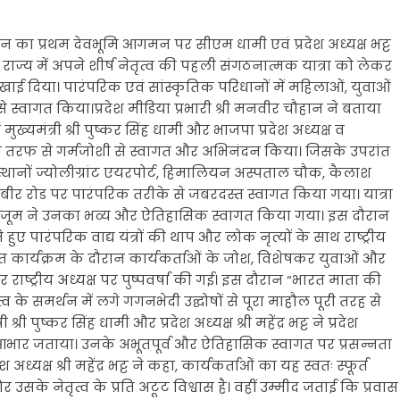
वीन का प्रथम देवभूमि आगमन पर सीएम धामी एवं प्रदेश अध्यक्ष भट्ट
। राज्य में अपने शीर्ष नेतृत्व की पहली संगठनात्मक यात्रा को लेकर
ाई दिया। पारंपरिक एवं सांस्कृतिक परिधानों में महिलाओं, युवाओं
से स्वागत किया।प्रदेश मीडिया प्रभारी श्री मनवीर चौहान ने बताया
त मुख्यमंत्री श्री पुष्कर सिंह धामी और भाजपा प्रदेश अध्यक्ष व
इकाई की तरफ से गर्मजोशी से स्वागत और अभिनंदन किया। जिसके उपरांत
स्थानों ज्योलीग्रांट एयरपोर्ट, हिमालियन अस्पताल चौक, कैलाश
लबीर रोड पर पारंपरिक तरीके से जबरदस्त स्वागत किया गया। यात्रा
 के हुजूम ने उनका भव्य और ऐतिहासिक स्वागत किया गया। इस दौरान
हुए पारंपरिक वाद्य यंत्रों की थाप और लोक नृत्यों के साथ राष्ट्रीय
गत कार्यक्रम के दौरान कार्यकर्ताओं के जोश, विशेषकर युवाओं और
ाष्ट्रीय अध्यक्ष पर पुष्पवर्षा की गई। इस दौरान “भारत माता की
्व के समर्थन में लगे गगनभेदी उद्घोषों से पूरा माहौल पूरी तरह से
 पुष्कर सिंह धामी और प्रदेश अध्यक्ष श्री महेंद्र भट्ट ने प्रदेश
 आभार जताया। उनके अभूतपूर्व और ऐतिहासिक स्वागत पर प्रसन्नता
श अध्यक्ष श्री महेंद्र भट्ट ने कहा, कार्यकर्ताओं का यह स्वतः स्फूर्त
 उसके नेतृत्व के प्रति अटूट विश्वास है। वहीं उम्मीद जताई कि प्रवास