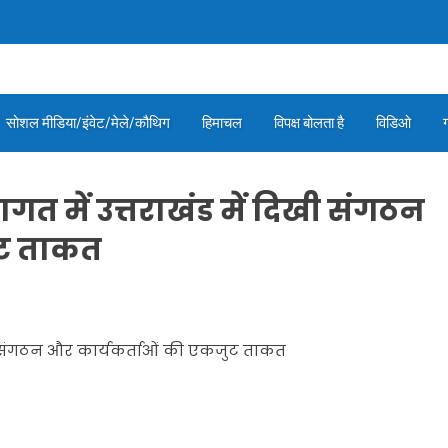
सोशल मीडिया/इंवेट/मेले/कौथिग
हिमाचल
विपक्ष बोलता है
विडिओ
वागत में उत्तराखंड में दिखी संगठन
ुट ताकत
 दिखी संगठन और कार्यकर्ताओं की एकजुट ताकत