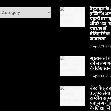
देहरादून के 
ry
इन्दिरेश अस
पहली बार क
ऑपरेशन, दर
प्रबंधन में
ऐतिहासिक
सफलता
April 21, 20
मुख्यमंत्री 
की जनगणन
के लिए स्
April 10, 20
ब्रेस्ट कैंसर स
उत्कृष्ट सेव
राष्ट्रीय सम्
पंकज गर्ग 
के शिक्षा न