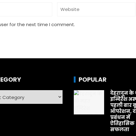
wser for the next time I comment.
EGORY
POPULAR
देहरादून के 
ry
इन्दिरेश अस
पहली बार क
ऑपरेशन, दर
प्रबंधन में
ऐतिहासिक
सफलता