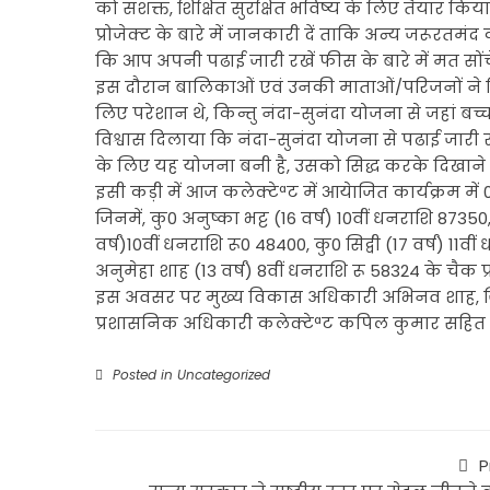
को सशक्त, शिक्षित सुरक्षित भविष्य के लिए तैयार किय
प्रोजेक्ट के बारे में जानकारी दें ताकि अन्य जरूरतमंद
कि आप अपनी पढाई जारी रखें फीस के बारे में मत सों
इस दौरान बालिकाओं एवं उनकी माताओं/परिजनों ने जि
लिए परेशान थे, किन्तु नंदा-सुनंदा योजना से जहां बच
विश्वास दिलाया कि नंदा-सुनंदा योजना से पढाई जारी र
के लिए यह योजना बनी है, उसको सिद्ध करके दिखाने 
इसी कड़ी में आज कलेक्टेªट में आयेाजित कार्यक्रम 
जिनमें, कु0 अनुष्का भट्ट (16 वर्ष) 10वीं धनराशि 873
वर्ष)10वीं धनराशि रू0 48400, कु0 सिद्वी (17 वर्ष) 11व
अनुमेहा शाह (13 वर्ष) 8वीं धनराशि रू 58324 के चैक 
इस अवसर पर मुख्य विकास अधिकारी अभिनव शाह, जिला
प्रशासनिक अधिकारी कलेक्टेªट कपिल कुमार सहित सम
Posted in
Uncategorized
P