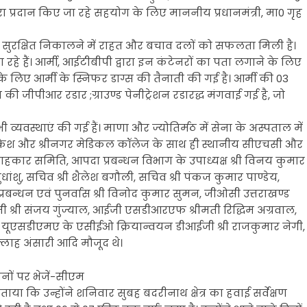
्वारा प्रदान किए जा रहे सहयोग के लिए माननीय प्रधानमंत्री, मा0 गृह
 को सुरक्षित निकालने में राहत और बचाव दलों को सफलता मिली है।
 रहे हैं। आर्मी, आईटीबीपी द्वारा इन कंटेनरों का पता लगाने के लिए
 के लिए आर्मी के स्निफर डाग्स की तैनाती की गई है। आर्मी की 03
ना की जीपीआर रडार ;ग्राउण्ड पेनीट्रेशन रडारद्ध मंगवाई गई है, जो
व्यवस्थाएं की गई हैं। माणा और ज्योतिर्मठ में सेना के अस्पताल में
षिकेश और श्रीनगर मेडिकल कॉलेज के साथ ही स्थानीय सीएचसी और
ार समिति, आपदा प्रबन्धन विभाग के उपाध्यक्ष श्री विनय कुमार
ुधांशु, सचिव श्री शैलेश बगौली, सचिव श्री पंकज कुमार पाण्डेय,
रबन्धन एवं पुनर्वास श्री विनोद कुमार सुमन, जीओसी उत्तराखण्ड
श्री संजय गुंज्याल, आईजी एसडीआरएफ श्रीमती रिद्धिम अग्रवाल,
रूप, यूएसडीएमए के एसीईओ क्रियान्वयन डीआईजी श्री राजकुमार नेगी,
्लाह अंसारी आदि मौजूद थे।
ानों पर भेजें-सीएम
बताया कि उन्होंने शनिवार सुबह बदरीनाथ क्षेत्र का हवाई सर्वेक्षण