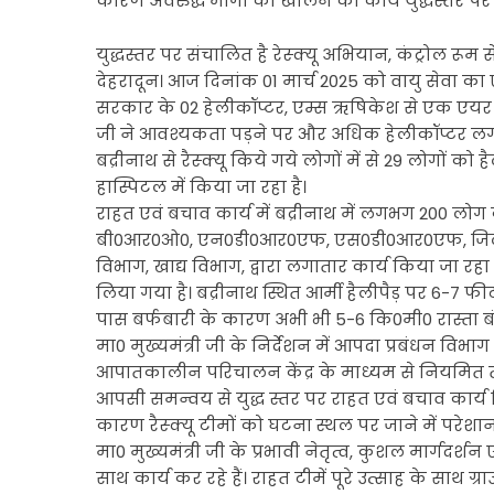
कारण अवरुद्ध मार्गों को खोलने का कार्य युद्धस्तर पर
युद्धस्तर पर संचालित है रेस्क्यू अभियान, कंट्रोल रूम 
देहरादून। आज दिनांक 01 मार्च 2025 को वायु सेवा का
सरकार के 02 हेलीकॉप्टर, एम्स ऋषिकेश से एक एयर एंब
जी ने आवश्यकता पड़ने पर और अधिक हेलीकॉप्टर लगाए
बद्रीनाथ से रैस्क्यू किये गये लोगों में से 29 लोगों
हास्पिटल में किया जा रहा है।
राहत एवं बचाव कार्य में बद्रीनाथ में लगभग 200 लोग का
बी0आर0ओ0, एन0डी0आर0एफ, एस0डी0आर0एफ, जिला प्रश
विभाग, खाद्य विभाग, द्वारा लगातार कार्य किया जा रहा
लिया गया है। बद्रीनाथ स्थित आर्मी हैलीपैड़ पर 6-7 फीट
पास बर्फबारी के कारण अभी भी 5-6 कि0मी0 रास्ता बंद 
मा0 मुख्यमंत्री जी के निर्देशन में आपदा प्रबंधन विभ
आपातकालीन परिचालन केंद्र के माध्यम से नियमित तौ
आपसी समन्वय से युद्ध स्तर पर राहत एवं बचाव कार्य क
कारण रैस्क्यू टीमों को घटना स्थल पर जाने में परेशानी
मा0 मुख्यमंत्री जी के प्रभावी नेतृत्व, कुशल मार्गदर्शन
साथ कार्य कर रहे हैं। राहत टीमें पूरे उत्साह के साथ ग