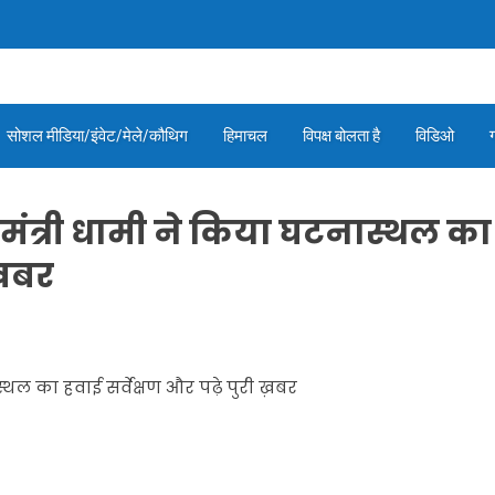
सोशल मीडिया/इंवेट/मेले/कौथिग
हिमाचल
विपक्ष बोलता है
विडिओ
ख्यमंत्री धामी ने किया घटनास्थल का
ी ख़बर
नास्थल का हवाई सर्वेक्षण और पढ़े पुरी ख़बर