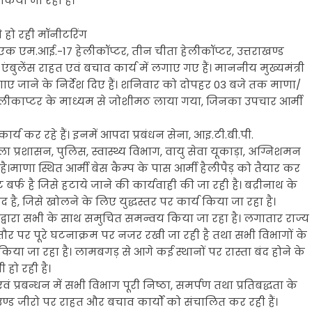
 किया जा रहा है।
से हो रही मॉनीटरिंग
 एक एम.आई.-17 हेलीकॉप्टर, तीन चीता हेलीकॉप्टर, उत्तराखण्ड
ुलेंस राहत एवं बचाव कार्य में लगाए गए हैं। माननीय मुख्यमंत्री
 जाने के निर्देश दिए हैं। शनिवार को दोपहर 03 बजे तक माणा/
 को हैलीकाप्टर के माध्यम से जोशीमठ लाया गया, जिनका उपचार आर्मी
र्य कर रहे हैं। इनमें आपदा प्रबंधन सेना, आइ.टी.बी.पी.
ासन, पुलिस, स्वास्थ्य विभाग, वायु सेवा यूकाड़ा, अग्निशमन
 है।माणा स्थित आर्मी बेस कैम्प के पास आर्मी हैलीपैड़ को तैयार कर
 बर्फ है जिसे हटाये जाने की कार्यवाही की जा रही है। बद्रीनाथ के
है, जिसे खोलने के लिए युद्धस्तर पर कार्य किया जा रहा है।
ाग द्वारा सभी के साथ समुचित समन्वय किया जा रहा है। लगातार राज्य
र पर पूरे घटनाक्रम पर नजर रखी जा रही है तथा सभी विभागों के
िया जा रहा है। लामबगड़ से आगे कई स्थानों पर रास्ता बंद होने के
 हो रही है।
 एवं प्रबन्धन में सभी विभाग पूरी निष्ठा, समर्पण तथा प्रतिबद्धता के
्राउण्ड जीरो पर राहत और बचाव कार्यों को संचालित कर रही हैं।