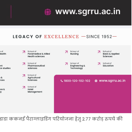
ाडा ककनई पैराग्लाइडिंग परियोजना हेतु 2.77 करोड़ रुपये की