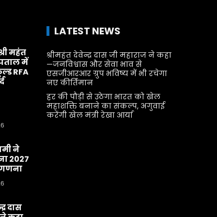
LATEST NEWS
श्री महंत
श्रीमहंत देवेन्द्र दास जी महाराज ने कहा
्पताल में
—जनविश्वास और सेवा भाव से
ूल्ड RFA
एसजीआरआर ग्रुप भविष्य में भी रचेगा
्द
नए कीर्तिमान
हर की पौड़ी से उठेगा भारत को खेल
महाशक्ति बनाने का संकल्प, अगुवाई
करेंगी खेल मंत्री रेखा आर्या
26
धामी ने
ा 2027
व-गणना
26
्द्र दास