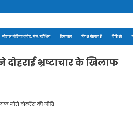
सोशल मीडिया/इंवेट/मेले/कौथिग
हिमाचल
विपक्ष बोलता है
विडिओ
ी ने दोहराई भ्रष्टाचार के खिलाफ
 खिलाफ जीरो टॉलरेंस की नीति