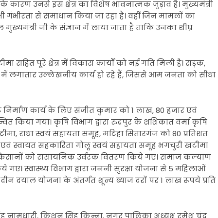
े के कारण उनसे इस क्षेत्र का विशेष भावनात्मक जुड़ाव है। मुख्यमंत्री
का भी गंभीरता से समाधान किया जा रहा है। वहीं जिन मामलों का
ुख्यमंत्री जी के संज्ञान में लाया जाता है ताकि उनका शीघ्र
ीमा सहित पूरे क्षेत्र में विकास कार्यों को नई गति मिली है। सड़क,
त्र में लगातार उल्लेखनीय कार्य हो रहे हैं, जिससे आम जनता को सीधा
निट निर्माण कार्य के लिए संजीत कुमार को 1 लाख, 80 हजार एवं
त किया गया। कृषि विभाग द्वारा रुद्रपुर के शशिकांत वर्मा कृषि
मा, राधा स्वयं सहायता समूह, मटिहा सितारगंज को 80 प्रतिशत
ख एवं स्वायत सहकारिता गोलू स्वयं सहायता समूह भगचुरी खटीमा
2 किसानों को रासायनिक उर्वरक वितरण किये गए। समाज कल्याण
गए। स्वास्थ्य विभाग द्वारा जननी सुरक्षा योजना से 5 महिलाओं
ीन दयाल योजना के अंतर्गत शून्य ब्याज दरों पर 1 लाख रूपये प्रति
िंह नामधारी, किशन सिंह किन्ना, नगर पालिका अध्यक्ष रमेश चंद