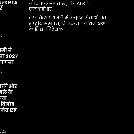
ूल्ड RFA
नौटियाल समेत छह के खिलाफ
्द
एफआईआर
ब्रेस्ट कैंसर सर्जरी में उत्कृष्ट सेवाओं का
राष्ट्रीय सम्मान, डॉ. पंकज गर्ग बने ABSI
के शिक्षा निदेशक
26
धामी ने
ा 2027
व-गणना
26
मकी और
ले के
ीपक
 विनोद
मेत छह
2026