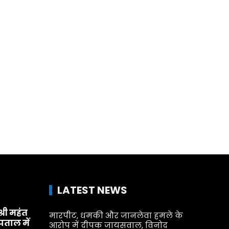
LATEST NEWS
श्री महंत
मारपीट, धमकी और जानलेवा हमले के
्पताल में
आरोप में दीपक जायसवाल, विनोद