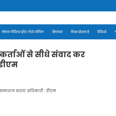
सोशल मीडिया/इंवेट/मेले/कौथिग
हिमाचल
विपक्ष बोलता है
विडिओ
्ताओं से सीधे संवाद कर
 डीएम
 समाधान बताएं अधिकारी : डीएम