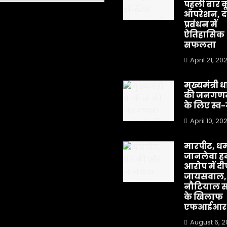
पहली बार क
ऑपरेशन, दर
प्रबंधन में
ऐतिहासिक
सफलता
April 21, 20
मुख्यमंत्री 
की जनगणन
के लिए स्
April 10, 20
मारपीट, ध
जानलेवा हम
आरोप में द
जायसवाल,
नौटियाल स
के खिलाफ
एफआईआर
August 6, 