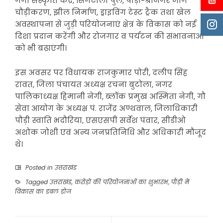
गंगा संस्कृति केंद्र, सिंगटाली पुल, पौड़ी-श्रीनगर मार्ग
चौड़ीकरण, झील निर्माण, ड्राइविंग टेस्ट ट्रैक तथा खेल
अवस्थापना से जुड़ी परियोजनाएं क्षेत्र के विकास को नई
दिशा प्रदान करेंगी और रोजगार व पर्यटन की संभावनाओं
को भी बढ़ाएंगी।
इस अवसर पर विधायक राजकुमार पोरी, दलीप सिंह
रावत, जिला पंचायत अध्यक्ष रचना बुटोला, नगर
पालिकाध्यक्ष हिमानी नेगी, ब्लॉक प्रमुख अस्मिता नेगी, गौ
सेवा आयोग के अध्यक्ष पं. राजेंद्र अण्थवाल, जिलाधिकारी
पौड़ी स्वाति भदौरिया, एसएसपी सर्वेश पंवार, सीडीओ
अशोक जोशी एवं अन्य जनप्रतिनिधि और अधिकारी मौजूद
थे।
Posted in
उत्तराखंड
Tagged
उत्तराखंड
,
करोड़ों की परियोजनाओं का शुभारंभ
,
पौड़ी में
विकास का डबल डोज