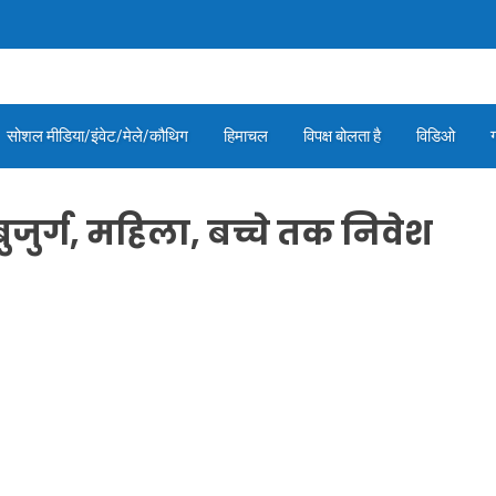
सोशल मीडिया/इंवेट/मेले/कौथिग
हिमाचल
विपक्ष बोलता है
विडिओ
ति, बुजुर्ग, महिला, बच्चे तक निवेश