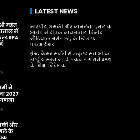
LATEST NEWS
श्री महंत
मारपीट, धमकी और जानलेवा हमले के
्पताल में
आरोप में दीपक जायसवाल, विनोद
ूल्ड RFA
नौटियाल समेत छह के खिलाफ
्द
एफआईआर
ब्रेस्ट कैंसर सर्जरी में उत्कृष्ट सेवाओं का
राष्ट्रीय सम्मान, डॉ. पंकज गर्ग बने ABSI
के शिक्षा निदेशक
26
धामी ने
ा 2027
व-गणना
26
मकी और
ले के
ीपक