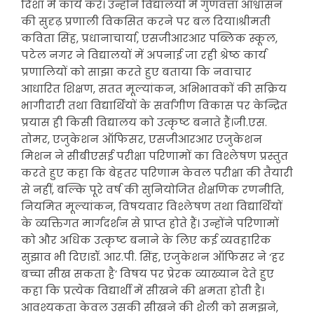
दिशा में कार्य करे। उन्होंने विद्यालयों में गुणवत्ता आश्वासन
की सुदृढ़ प्रणाली विकसित करने पर बल दिया।श्रीमती
कविता सिंह, प्रधानाचार्या, एसजीआरआर पब्लिक स्कूल,
पटेल नगर ने विद्यालयों में अपनाई जा रही श्रेष्ठ कार्य
प्रणालियों को साझा करते हुए बताया कि नवाचार
आधारित शिक्षण, सतत मूल्यांकन, अभिभावकों की सक्रिय
भागीदारी तथा विद्यार्थियों के सर्वांगीण विकास पर केन्द्रित
प्रयास ही किसी विद्यालय को उत्कृष्ट बनाते हैं।जी.एस.
तोमर, एजुकेशन ऑफिसर, एसजीआरआर एजुकेशन
मिशन ने सीबीएसई परीक्षा परिणामों का विश्लेषण प्रस्तुत
करते हुए कहा कि बेहतर परिणाम केवल परीक्षा की तैयारी
से नहीं, बल्कि पूरे वर्ष की सुनियोजित शैक्षणिक रणनीति,
नियमित मूल्यांकन, विषयवार विश्लेषण तथा विद्यार्थियों
के व्यक्तिगत मार्गदर्शन से प्राप्त होते हैं। उन्होंने परिणामों
को और अधिक उत्कृष्ट बनाने के लिए कई व्यवहारिक
सुझाव भी दिए।डॉ. आर.पी. सिंह, एजुकेशन ऑफिसर ने ‘हर
बच्चा सीख सकता है’ विषय पर प्रेरक व्याख्यान देते हुए
कहा कि प्रत्येक विद्यार्थी में सीखने की क्षमता होती है।
आवश्यकता केवल उसकी सीखने की शैली को समझने,