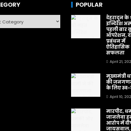
EGORY
POPULAR
देहरादून के 
ry
इन्दिरेश अस
पहली बार क
ऑपरेशन, दर
प्रबंधन में
ऐतिहासिक
सफलता
April 21, 20
मुख्यमंत्री 
की जनगणन
के लिए स्
April 10, 20
मारपीट, ध
जानलेवा हम
आरोप में द
जायसवाल,