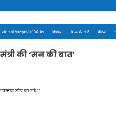
सोशल मीडिया/इंवेट/मेले/कौथिग
हिमाचल
विपक्ष बोलता है
विडिओ
मंत्री की ‘मन की बात’
कारात्मक सोच का संदेश