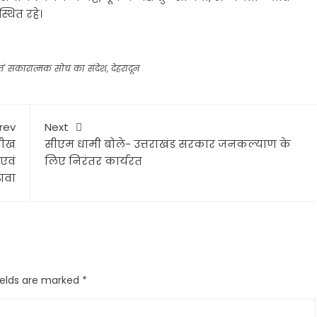
्थित रहे।
ात' सकारात्मक सोच का संदेश
,
देहरादून
rev
Next
सीख
सीएम धामी बोले- उत्तराखंड सरकार जनकल्याण के
एवं
लिए निरंतर कार्यरत
़ावा
ields are marked
*