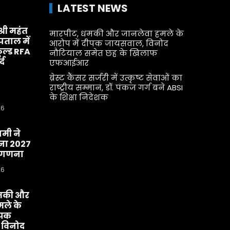
LATEST NEWS
श्री महंत
मारपीट, धमकी और जानलेवा हमले के
्पताल में
आरोप में दीपक जायसवाल, विनोद
ूल्ड RFA
नौटियाल समेत छह के खिलाफ
्द
एफआईआर
ब्रेस्ट कैंसर सर्जरी में उत्कृष्ट सेवाओं का
राष्ट्रीय सम्मान, डॉ. पंकज गर्ग बने ABSI
के शिक्षा निदेशक
26
धामी ने
ा 2027
व-गणना
26
मकी और
ले के
ीपक
 विनोद