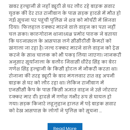
खबर हल्द्वानी से जहाँ ड्यूटी से घर लौट रहे बाइक सवार
युवक की देर रात रानीबाग के पास सड़क हादसे में मौत हो
गई। सूचना पर पहुंची पुलिस ने शव को मोर्चरी में भिजवा
दिया। फिलहाल टक्कर मारने वाले वाहन का पता नहीं
चल सका। काठगोदाम थानाध्यक्ष प्रमोद पाठक ने बताया
कि घटनास्थल के आसपास लगे सीसीटीवी कैमरों को
खंगाला जा रहा है। जल्द टक्कर मारने वाले वाहन को ट्रेस
करने के साथ चालक को भी पकड़ लिया जाएगा। जानकरी
अनुसार सूर्याजाला के बलौट निवासी धीरेंद्र सिंह का बेटा
गणेश सिंह हल्द्वानी के किसी होटल में नौकरी करता था।
रोजाना की तरह ड्यूटी के बाद मंगलवार रात वह अपनी
बाइक से घर को लौट रहा था। लेकिन रानीबाग में
एनसीसी कैंप के पास किसी अज्ञात वाहन ने उसे जोरदार
टक्कर मार दी। हादसे में गणेश गंभीर रूप से घायल हो
गया। सड़क किनारे लहूलुहान हालत में पड़े बाइक सवार
को देख आसपास के लोगों ने पुलिस को सूचना ...
Read More