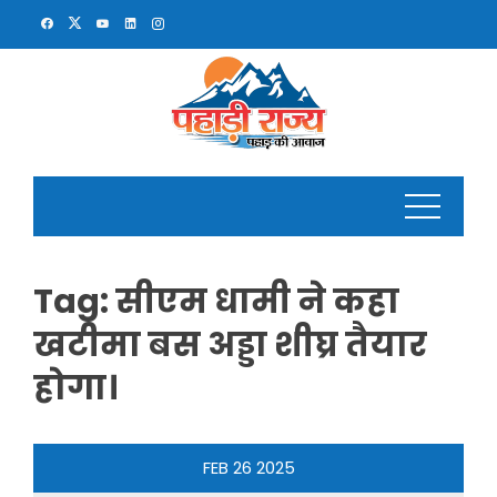
Skip
to
content
Tag:
सीएम धामी ने कहा
खटीमा बस अड्डा शीघ्र तैयार
होगा।
FEB
26
2025